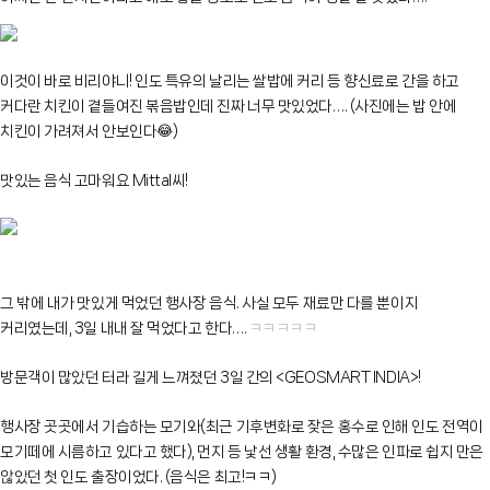
이것이 바로 비리야니! 인도 특유의 날리는 쌀밥에 커리 등 향신료로 간을 하고
커다란 치킨이 곁들여진 볶음밥인데 진짜 너무 맛있었다…. (사진에는 밥 안에
치킨이 가려져서 안보인다
😂
)
맛있는 음식 고마워요 Mittal씨!
그 밖에 내가 맛있게 먹었던 행사장 음식. 사실 모두 재료만 다를 뿐이지
커리였는데, 3일 내내 잘 먹었다고 한다….
ㅋㅋㅋㅋㅋ
방문객이 많았던 터라 길게 느껴졌던 3일 간의 <GEOSMART INDIA>!
행사장 곳곳에서 기습하는 모기와(최근 기후변화로 잦은 홍수로 인해 인도 전역이
모기떼에 시름하고 있다고 했다), 먼지 등 낯선 생활 환경, 수많은 인파로 쉽지 만은
않았던 첫 인도 출장이었다. (음식은 최고!ㅋㅋ)