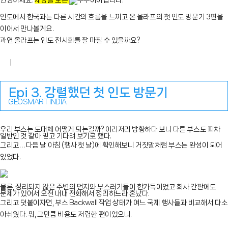
안녕하세요.
세상을 보는
우주아이입니다.
인도에서 한국과는 다른 시간의 흐름을 느끼고 온 올라프의 첫 인도 방문기 3편을
이어서 만나볼게요.
과연 올라프는 인도 전시회를 잘 마칠 수 있을까요?
Epi 3. 강렬했던 첫 인도 방문기
GEOSMART INDIA
우리 부스는 도대체 어떻게 되는걸까? 이리저리 방황하다 보니 다른 부스도 피차
일반인 것 같아 믿고 기다려 보기로 했다.
그리고… 다음 날 아침 (행사 첫 날)에 확인해보니 거짓말처럼 부스는 완성이 되어
있었다.
물론, 정리되지 않은 주변의 먼지와 부스러기들이 한가득이었고 회사 간판에도
문제가 있어서 오전 내내 전화해서 정리하느라 혼났다.
그리고 덧붙이자면, 부스 Backwall 작업 상태가 여느 국제 행사들과 비교해서 다소
아쉬웠다. 뭐, 그만큼 비용도 저렴한 편이었으니.