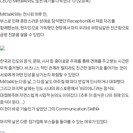
CEO인 Mittal씨와도 많은 얘기를 나누었다.
🙂
(오른쪽)
Mittal씨와는 전시회 하루 전,
부스로 인해 혼란스러운 상태로 참석했던 Reception에서 처음 자리를
함께했는데, 현지인으로 가득했던 현장에서 마치 우리네 부장님같은 친근함으로
금방 친분을 쌓을 수 있었다.
한국과 인도의 음식, 문화, 시사 등 흥미로운 주제를 통해 견해를 주고받는 시간은
무척 즐거웠다. 비즈니스 적인 관계라 할지라도 친근한 분위기로 풀어가는 것이
서로에게 어떤 인상을 남기는지 체험할 수 있었다.
Mittal씨는 다음 날, 그 다음 날도 마주칠 때 마다 반갑게 인사하거나 대화했다.
그리고 마지막 날에는 인도 시내의 레스토랑에서 ‘비리야니’라는 음식도
대접해주며 자연스럽게 사업적 논의도 이어갔다. (추후 이 음식은 나의 최애 인도
음식이 된다….)
이것이 바로 기술인가 싶었던 그의 Communication Skill!
👍
마지막 날은 다른 참가업체 부스들을 돌아볼 수 있는 여유가 있었다.