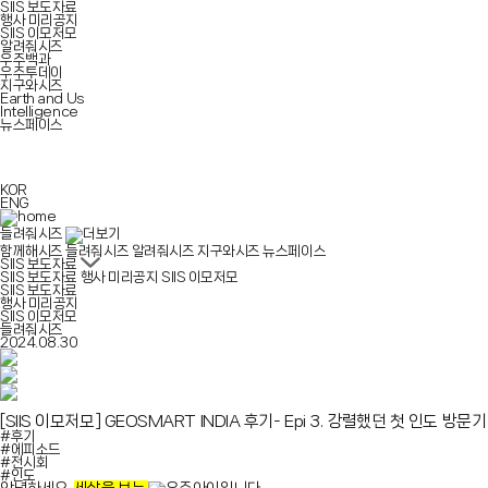
SIIS 보도자료
행사 미리공지
SIIS 이모저모
알려줘시즈
우주백과
우주투데이
지구와시즈
Earth and Us
Intelligence
뉴스페이스
KOR
ENG
들려줘시즈
함께해시즈
들려줘시즈
알려줘시즈
지구와시즈
뉴스페이스
SIIS 보도자료
SIIS 보도자료
행사 미리공지
SIIS 이모저모
SIIS 보도자료
행사 미리공지
SIIS 이모저모
들려줘시즈
2024.08.30
[SIIS 이모저모]
GEOSMART INDIA 후기- Epi 3. 강렬했던 첫 인도 방문기
#후기
#에피소드
#전시회
#인도