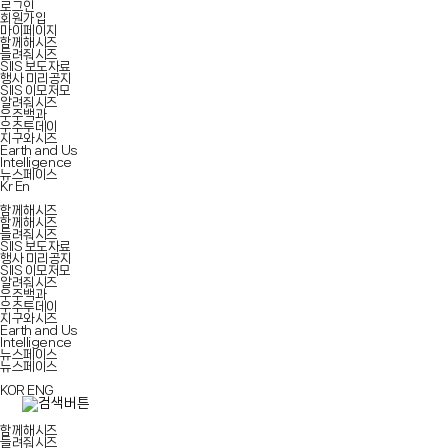
로그인
회원가입
마이페이지
함께해시즈
들려줘시즈
SIIS 보도자료
행사 미리공지
SIIS 이모저모
알려줘시즈
우주백과
우주투데이
지구와시즈
Earth and Us
Intelligence
뉴스페이스
Kr
En
함께해시즈
함께해시즈
들려줘시즈
SIIS 보도자료
행사 미리공지
SIIS 이모저모
알려줘시즈
우주백과
우주투데이
지구와시즈
Earth and Us
Intelligence
뉴스페이스
뉴스페이스
KOR
ENG
함께해시즈
들려줘시즈