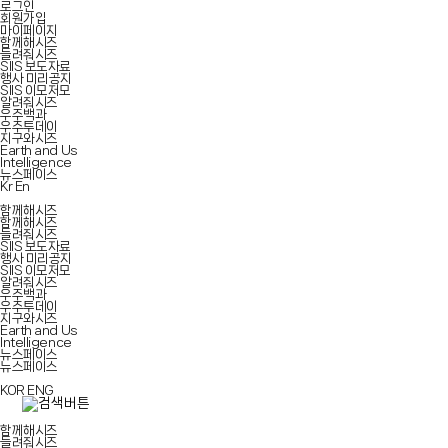
로그인
회원가입
마이페이지
함께해시즈
들려줘시즈
SIIS 보도자료
행사 미리공지
SIIS 이모저모
알려줘시즈
우주백과
우주투데이
지구와시즈
Earth and Us
Intelligence
뉴스페이스
Kr
En
함께해시즈
함께해시즈
들려줘시즈
SIIS 보도자료
행사 미리공지
SIIS 이모저모
알려줘시즈
우주백과
우주투데이
지구와시즈
Earth and Us
Intelligence
뉴스페이스
뉴스페이스
KOR
ENG
함께해시즈
들려줘시즈