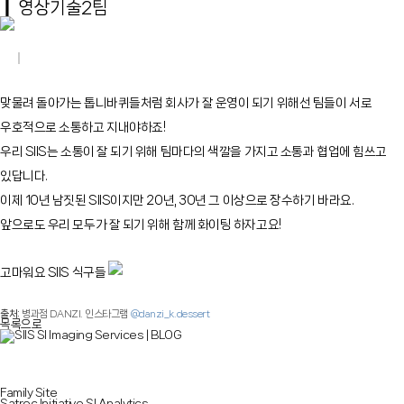
❙
영상기술2팀
맞물려 돌아가는 톱니바퀴들처럼 회사가 잘 운영이 되기 위해선 팀들이 서로
우호적으로 소통하고 지내야하죠!
우리 SIIS는 소통이 잘 되기 위해 팀마다의 색깔을 가지고 소통과 협업에 힘쓰고
있답니다.
이제 10년 남짓된 SIIS이지만 20년, 30년 그 이상으로 장수하기 바라요.
앞으로도 우리 모두가 잘 되기 위해 함께 화이팅 하자고요!
고마워요 SIIS 식구들
출처:
병과점 DANZI. 인스타그램
@danzi_k.dessert
목록으로
Family Site
Satrec Initiative
SI Analytics