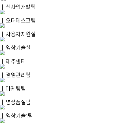
❙
신사업개발팀
❙
오더데스크팀
❙ 사용자지원실
❙ 영상기술실
❙
제주센터
❙
경영관리팀
❙ 마케팅팀
❙
영상품질팀
❙
영상기술1팀