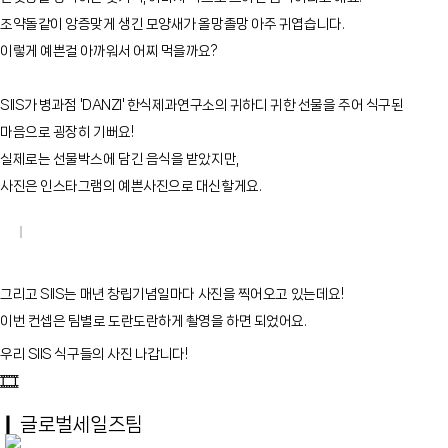
조약돌같이 앙증맞게 생긴 모양새가 올망졸망 아주 귀엽습니다.
이렇게 예쁜걸 아까워서 어찌 먹을까요?
SIIS가 병과점 'DANZI' 한식제과연구소의 귀하디 귀한 선물을 주어 식구된
마음으로 굉장히 기뻐요!
실제로는 선물박스에 담긴 음식을 받았지만,
사진은 인스타그램의 예쁜사진으로 대신할게요.
그리고 SIIS는 매년 창립기념일마다 사진을 찍어오고 있는데요!
이번 컨셉은 팀별로 도란도란하게 촬영을 하면 되었어요.
우리 SIIS 식구들의 사진 나갑니다!
🎞️
❙
글로벌세일즈팀