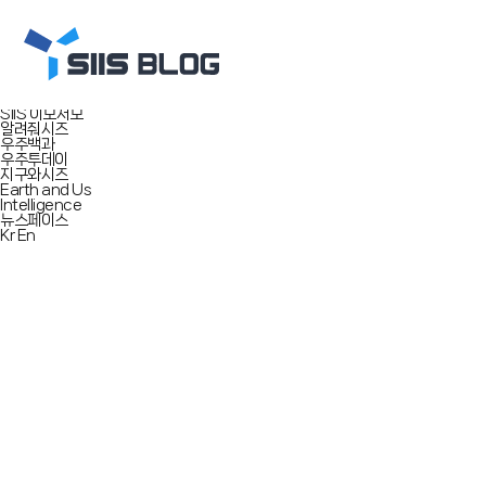
로그인
회원가입
마이페이지
함께해시즈
들려줘시즈
SIIS 보도자료
행사 미리공지
SIIS 이모저모
알려줘시즈
우주백과
우주투데이
지구와시즈
Earth and Us
Intelligence
뉴스페이스
Kr
En