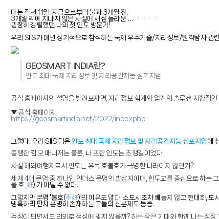
때는 작년 11월. 지금으로부터 불과 3개월 전.
3개월 밖에 지나지 않은 사실에 새삼 놀라운 …
ㅋㅋㅋㅋ
굉장히 강렬했던 나의 첫 인도 방문기!
우리 SIIS가 매년 정기적으로 참석하는 국제 우주기술/지리정보/원격탐사 관련 학
GEOSMART INDIA란?
인도 최대 국제 지리정보 및 지리공간지능 심포지엄
공식 홈페이지의 설명을 빌려보자면, 지리정보 학계와 업계의 솔루션 지향적인 다중 이
▼ 공식 홈페이지
https://geosmartindia.net/2022/index.php
그렇다. 우리 SIIS 팀은
인도 최대 국제 지리정보 및 지리공간지능 심포지엄
에 
동행한 김 모 매니저는 물론, 나 또한 인도는 초행길이었다.
사실 해외여행지로서 인도는 유독 호불호가 극명한 나라이지 않던가?
세계 4대 문명 중 하나인 인더스 문명의 발상지이며, 힌두교를 중심으로 하는 
을 호,
好
)'가 아닐 수 없다.
그렇지만 분명 '불호(
不好
)'의 이유도 많다. 소도시조차 빼놓지 않고 현대화,
냉혹하리 만치 분명히 존재하는 그들의 신분제도 등등.
걱정이 되면서도 의외로 적성에 맞지 않을까? 하는 작은 기대와 함께 나는 장장 