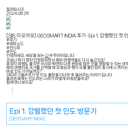
들려줘시즈
2024.08.28
[SIIS 이모저모]
GEOSMART INDIA 후기- Epi 1. 강렬했던 첫
#후기
#에피소드
#전시회
#인도
안녕하세요. 세상을 보는
우주아이입니다.
코로나19가 점차 안정화되면서 해외 여행객들도 다시 늘고있죠!
휴양지 여행도 좋지만 우리와 확연히 다른 문화로 많은 것을 경험할 수 있는 여
해외 여행지로 국가를 선택할 때 모험심과 왠지 모를 불안감이 동시에 느껴지는
바로 인도가 아닐까요?
SIIS의 ⛄올라프가 첫 인도 출장을 다녀온 후 들려주는 이야기 입니다.
올라
프에게는 인도라는 나라가 어떻게 비춰졌을까요?
함께 만나보시죠!
Epi 1. 강렬했던 첫 인도 방문기
[GEOSMART INDIA]