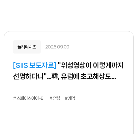
들려줘시즈
2025.09.09
[
SIIS 보도자료
]
"위성영상이 이렇게까지
선명하다니"…韓, 유럽에 초고해상도
영상 제공
#스페이스아이-티
#유럽
#계약