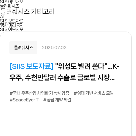
SIIS 이모저모
들려줘시즈
들려줘시즈 카테고리
ALL
SIIS 보도자료
행사 미리공지
SIIS 이모저모
들려줘시즈
2026.07.02
[
SIIS 보도자료
]
"위성도 빌려 쓴다"…K-
우주, 수천만달러 수출로 글로벌 시장
뚫었다
#국내 우주산업 사업화 가능성 입증
#임대 기반 서비스 모델
#SpaceEye-T
#공급 계약 체결