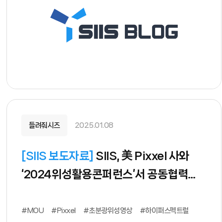
들려줘시즈
2025.01.08
[
SIIS 보도자료
]
SIIS, 美 Pixxel 사와
‘2024위성활용콘퍼런스’서 공동협력
MoU 체결
#MOU
#Pixxel
#초분광위성영상
#하이퍼스펙트럴