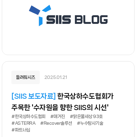
들려줘시즈
2025.01.21
[
SIIS 보도자료
]
한국상하수도협회가
주목한 '수자원을 향한 SIIS의 시선'
#한국상하수도협회
#매거진
#맑은물세상 93호
#ASTERRA
#Recover솔루션
#누수탐사기술
#파트너십