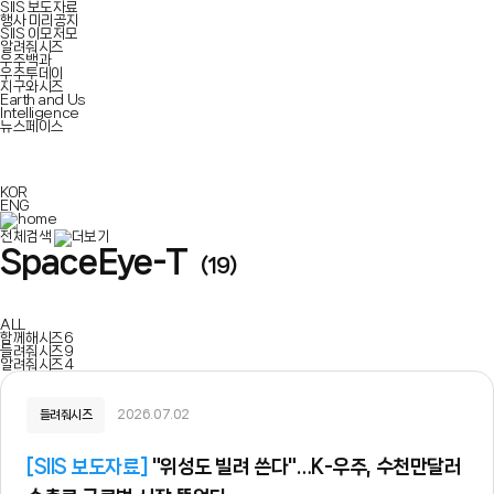
SIIS 보도자료
행사 미리공지
SIIS 이모저모
알려줘시즈
우주백과
우주투데이
지구와시즈
Earth and Us
Intelligence
뉴스페이스
KOR
ENG
전체검색
SpaceEye-T
(19)
ALL
함께해시즈
6
들려줘시즈
9
알려줘시즈
4
들려줘시즈
2026.07.02
[
SIIS 보도자료
]
"위성도 빌려 쓴다"…K-우주, 수천만달러