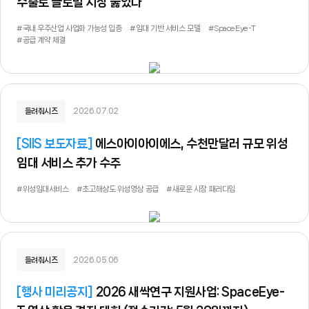
수출로 글로벌 시장 뚫었다
#국내 우주산업 사업화 가능성 입증
#임대 기반 서비스 모델
#SpaceEye-T
#공급 계약 체결
들려줘시즈
2026.07.02
[
SIIS 보도자료
]
에스아이아이에스, 수천만달러 규모 위성
임대 서비스 추가 수주
#위성임대서비스
#초고해상도 위성영상 공급
#새로운 시장 패러다임
들려줘시즈
2026.05.06
[
행사 미리공지
]
2026 새싹연구 지원사업: SpaceEye-