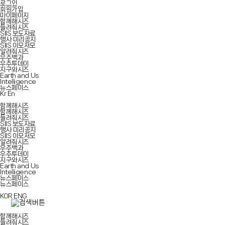
로그인
회원가입
마이페이지
함께해시즈
들려줘시즈
SIIS 보도자료
행사 미리공지
SIIS 이모저모
알려줘시즈
우주백과
우주투데이
지구와시즈
Earth and Us
Intelligence
뉴스페이스
Kr
En
함께해시즈
함께해시즈
들려줘시즈
SIIS 보도자료
행사 미리공지
SIIS 이모저모
알려줘시즈
우주백과
우주투데이
지구와시즈
Earth and Us
Intelligence
뉴스페이스
뉴스페이스
KOR
ENG
함께해시즈
들려줘시즈