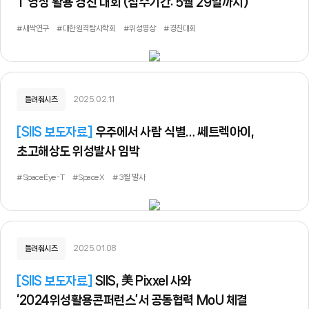
T 영상 활용 경진 대회 (접수기간: 5월 29일까지)
#새싹연구
#대한원격탐사학회
#위성영상
#경진대회
들려줘시즈
2025.02.11
[
SIIS 보도자료
]
우주에서 사람 식별… 쎄트렉아이,
초고해상도 위성발사 임박
#SpaceEye-T
#SpaceX
#3월 발사
들려줘시즈
2025.01.08
[
SIIS 보도자료
]
SIIS, 美 Pixxel 사와
‘2024위성활용콘퍼런스’서 공동협력 MoU 체결