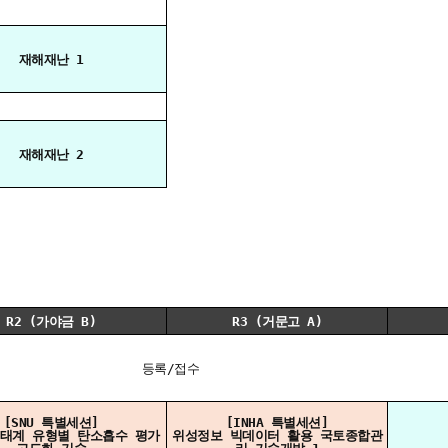
재해재난 1
재해재난 2
R2 (가야금 B)
R3 (거문고 A)
등록/접수
[SNU 특별세션]
[INHA 특별세션]
태계 유형별 탄소흡수 평가
위성정보 빅데이터 활용 국토종합관