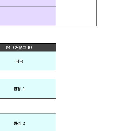
R4 (거문고 B)
작곡
환경 1
환경 2