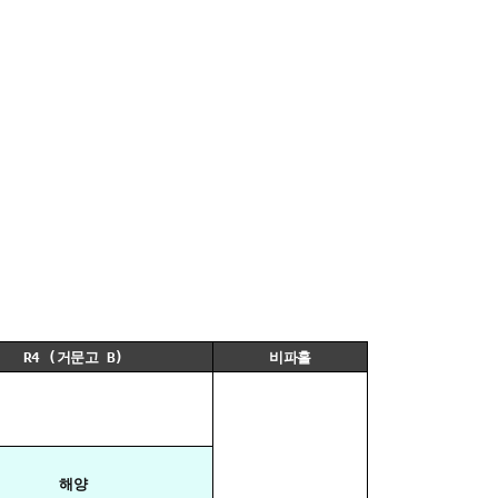
(
R4 (거문고 B)
비파홀
해양