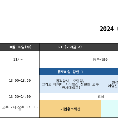
202
10월 16일(수)
R1 (가야금 A)
11시~
등록/접수
튜토리얼 강연 1
13:00~13:50
원격탐사, 모델링,
환경
그리고 데이터 사이언스
정한철 교수
이명진
(연세대학교)
13:50~14:00
휴식
오후 2시~오후 3시 15
기업홍보세션
분