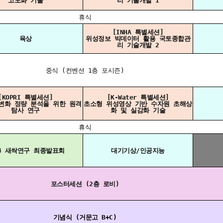
고도화 기술
리 기술개발 1
휴식
[INHA 특별세션]
육상
위성정보 빅데이터 활용 국토종합관
리 기술개발 2
중식 (컨벤션 1층 포시즌)
[KOPRI 특별세션]
[K-Water 특별세션]
변화 정량 분석을 위한 원격
초소형 위성영상 기반 수자원 초해상
탐사 연구
화 및 실감화 기술
휴식
24 새싹연구 최종발표회
대기기상/인공지능
포스터세션 (2층 로비)
기념식 (거문고 B+C)