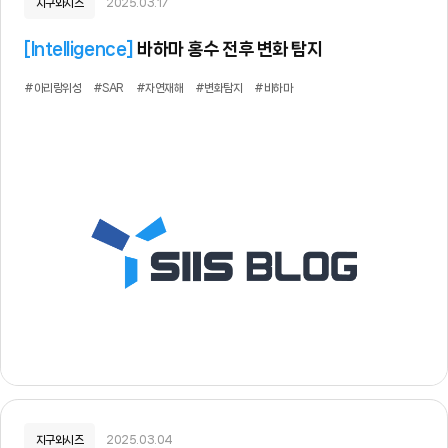
지구와시즈
2025.03.17
[
Intelligence
]
바하마 홍수 전후 변화 탐지
#아리랑위성
#SAR
#자연재해
#변화탐지
#바하마
지구와시즈
2025.03.04