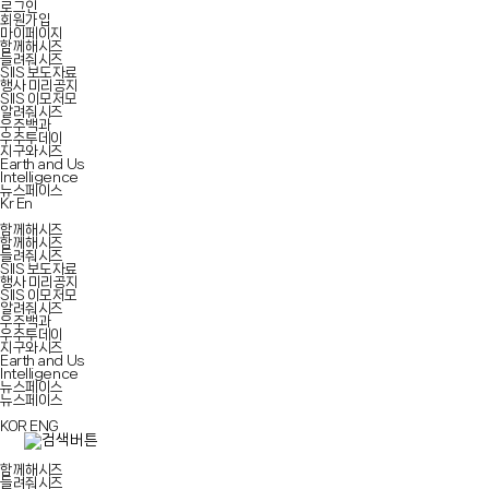
로그인
회원가입
마이페이지
함께해시즈
들려줘시즈
SIIS 보도자료
행사 미리공지
SIIS 이모저모
알려줘시즈
우주백과
우주투데이
지구와시즈
Earth and Us
Intelligence
뉴스페이스
Kr
En
함께해시즈
함께해시즈
들려줘시즈
SIIS 보도자료
행사 미리공지
SIIS 이모저모
알려줘시즈
우주백과
우주투데이
지구와시즈
Earth and Us
Intelligence
뉴스페이스
뉴스페이스
KOR
ENG
함께해시즈
들려줘시즈