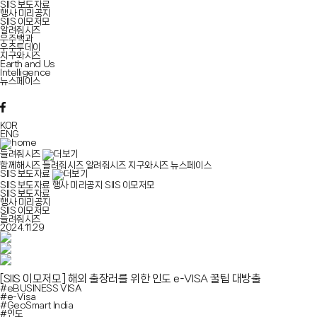
SIIS 보도자료
행사 미리공지
SIIS 이모저모
알려줘시즈
우주백과
우주투데이
지구와시즈
Earth and Us
Intelligence
뉴스페이스
KOR
ENG
들려줘시즈
함께해시즈
들려줘시즈
알려줘시즈
지구와시즈
뉴스페이스
SIIS 보도자료
SIIS 보도자료
행사 미리공지
SIIS 이모저모
SIIS 보도자료
행사 미리공지
SIIS 이모저모
들려줘시즈
2024.11.29
[SIIS 이모저모]
해외 출장러를 위한 인도 e-VISA 꿀팁 대방출
#eBUSINESS VISA
#e-Visa
#GeoSmart India
#인도