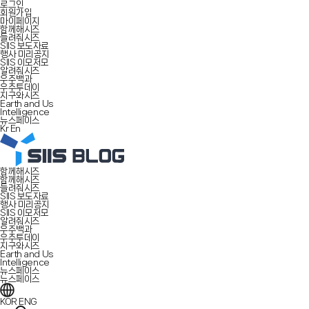
로그인
회원가입
마이페이지
함께해시즈
들려줘시즈
SIIS 보도자료
행사 미리공지
SIIS 이모저모
알려줘시즈
우주백과
우주투데이
지구와시즈
Earth and Us
Intelligence
뉴스페이스
Kr
En
함께해시즈
함께해시즈
들려줘시즈
SIIS 보도자료
행사 미리공지
SIIS 이모저모
알려줘시즈
우주백과
우주투데이
지구와시즈
Earth and Us
Intelligence
뉴스페이스
뉴스페이스
KOR
ENG