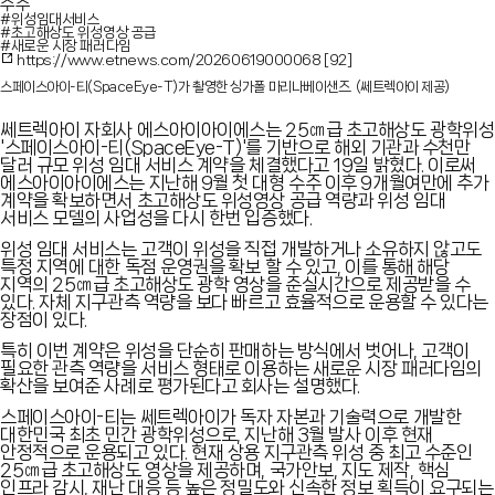
수주
#위성임대서비스
#초고해상도 위성영상 공급
#새로운 시장 패러다임
https://www.etnews.com/20260619000068
[92]
스페이스아이-티(SpaceEye-T)가 촬영한 싱가폴 마리나베이샌즈. (쎄트렉아이 제공)
쎄트렉아이 자회사 에스아이아이에스는 25㎝급 초고해상도 광학위성
'스페이스아이-티(SpaceEye-T)'를 기반으로 해외 기관과 수천만
달러 규모 위성 임대 서비스 계약을 체결했다고 19일 밝혔다. 이로써
에스아이아이에스는 지난해 9월 첫 대형 수주 이후 9개월여만에 추가
계약을 확보하면서 초고해상도 위성영상 공급 역량과 위성 임대
서비스 모델의 사업성을 다시 한번 입증했다.
위성 임대 서비스는 고객이 위성을 직접 개발하거나 소유하지 않고도
특정 지역에 대한 독점 운영권을 확보 할 수 있고, 이를 통해 해당
지역의 25㎝급 초고해상도 광학 영상을 준실시간으로 제공받을 수
있다. 자체 지구관측 역량을 보다 빠르고 효율적으로 운용할 수 있다는
장점이 있다.
특히 이번 계약은 위성을 단순히 판매하는 방식에서 벗어나, 고객이
필요한 관측 역량을 서비스 형태로 이용하는 새로운 시장 패러다임의
확산을 보여준 사례로 평가된다고 회사는 설명했다.
스페이스아이-티는 쎄트렉아이가 독자 자본과 기술력으로 개발한
대한민국 최초 민간 광학위성으로, 지난해 3월 발사 이후 현재
안정적으로 운용되고 있다. 현재 상용 지구관측 위성 중 최고 수준인
25㎝급 초고해상도 영상을 제공하며, 국가안보, 지도 제작, 핵심
인프라 감시, 재난 대응 등 높은 정밀도와 신속한 정보 획득이 요구되는