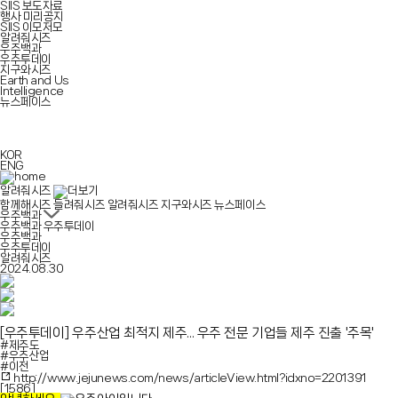
SIIS 보도자료
행사 미리공지
SIIS 이모저모
알려줘시즈
우주백과
우주투데이
지구와시즈
Earth and Us
Intelligence
뉴스페이스
KOR
ENG
알려줘시즈
함께해시즈
들려줘시즈
알려줘시즈
지구와시즈
뉴스페이스
우주백과
우주백과
우주투데이
우주백과
우주투데이
알려줘시즈
2024.08.30
[우주투데이]
우주산업 최적지 제주... 우주 전문 기업들 제주 진출 '주목'
#제주도
#우주산업
#이전
http://www.jejunews.com/news/articleView.html?idxno=2201391
[1586]