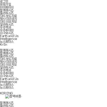
로그인
회원가입
마이페이지
함께해시즈
들려줘시즈
SIIS 보도자료
행사 미리공지
SIIS 이모저모
알려줘시즈
우주백과
우주투데이
지구와시즈
Earth and Us
Intelligence
뉴스페이스
Kr
En
함께해시즈
함께해시즈
들려줘시즈
SIIS 보도자료
행사 미리공지
SIIS 이모저모
알려줘시즈
우주백과
우주투데이
지구와시즈
Earth and Us
Intelligence
뉴스페이스
뉴스페이스
KOR
ENG
함께해시즈
들려줘시즈