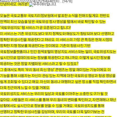
News/2024/02/20240212114948130…
[1478]
안녕하세요. 여러분!
우주아이입니다.
오늘은 국토교통부 국토지리정보원에서 발표한 소식을 전해드릴게요. 한반도
전역의 최신 모습을 담은 국토위성 정사 영상을 웹에서 바로 확인할 수 있는
'국토위성지도' 웹 서비스가 곧 오픈된다고 합니다!
이 서비스는 기존 위성지도보다 위치 정확도와 해상도가 향상되어 보다 선명하고
정확한 위성사진을 제공한다고 하네요. 이 서비스의 가장 큰 특징은 현재 시점의
정확한 지형 정보를 제공한다는 것이에요. 기존의 항공사진 기반
국토정보플랫폼이나 민간 검색포털의 영상지도 서비스와는 달리, 국토위성지도는
실시간으로 업데이트되는 정보를 제공한다고 하니까요. 이렇게 실시간 정보를
제공하는 것은 정말 차별화된 서비스라고 할 수 있겠죠?
그 중에서도 특히 '우리 동네 최신 영상' 콘텐츠는 정말 재미있는 기능이에요. 이
기능을 통해 사용자는 자신이 관심 있는 지역에 대한 국토위성 영상과 항공 영상을
쉽게 조회할 수 있다고 해요. 자신의 동네나 여행하고 싶은 장소를 직접 확인하면서
더욱 친근하게 느낄 수 있을 거예요.
국토위성지도 서비스는 우리의 일상과 국토를 이어주는 소중한 도구가 될 것
같아요. 사람들은 이 서비스를 통해 우리 동네의 변화를 확인하고, 자연재해나 재난
상황에서도 실시간으로 정보를 얻을 수 있을 거예요. 국토위성지도를 통해
선명하고 정확한 위성사진을 감상하며, 우리의 국토를 더욱 알아가보는 건