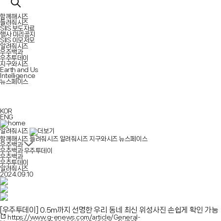
함께해시즈
들려줘시즈
SIIS 보도자료
행사 미리공지
SIIS 이모저모
알려줘시즈
우주백과
우주투데이
지구와시즈
Earth and Us
Intelligence
뉴스페이스
KOR
ENG
알려줘시즈
함께해시즈
들려줘시즈
알려줘시즈
지구와시즈
뉴스페이스
우주백과
우주백과
우주투데이
우주백과
우주투데이
알려줘시즈
2024.09.10
[우주투데이]
0.5m까지 선명한 우리 동네 최신 위성사진 손쉽게 확인 가능
https://www.g-enews.com/article/General-