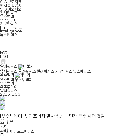
SIIS 보도자료
행사 미리공지
SIIS 이모저모
알려줘시즈
우주백과
우주투데이
지구와시즈
Earth and Us
Intelligence
뉴스페이스
KOR
ENG
알려줘시즈
함께해시즈
들려줘시즈
알려줘시즈
지구와시즈
뉴스페이스
우주백과
우주백과
우주투데이
우주백과
우주투데이
알려줘시즈
2025.12.03
[우주투데이]
누리호 4차 발사 성공 · · 민간 우주 시대 첫발
#누리호
#발사
#성공
#한화에어로스페이스