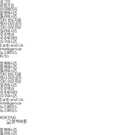
로그인
회원가입
마이페이지
함께해시즈
들려줘시즈
SIIS 보도자료
행사 미리공지
SIIS 이모저모
알려줘시즈
우주백과
우주투데이
지구와시즈
Earth and Us
Intelligence
뉴스페이스
Kr
En
함께해시즈
함께해시즈
들려줘시즈
SIIS 보도자료
행사 미리공지
SIIS 이모저모
알려줘시즈
우주백과
우주투데이
지구와시즈
Earth and Us
Intelligence
뉴스페이스
뉴스페이스
KOR
ENG
함께해시즈
들려줘시즈