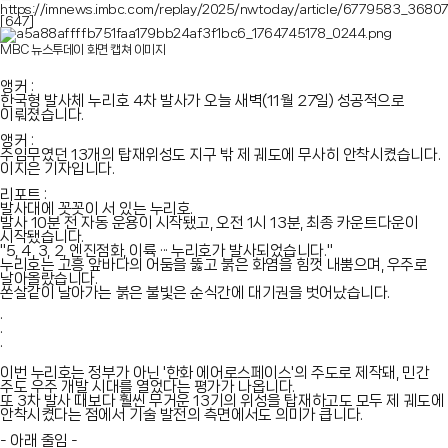
https://imnews.imbc.com/replay/2025/nwtoday/article/6779583_36807
[647]
MBC 뉴스투데이 화면 캡쳐 이미지
앵커 :
한국형 발사체 누리호 4차 발사가 오늘 새벽(11월 27일) 성공적으로
이뤄졌습니다.
앵커 :
주임무였던 13개의 탑재위성도 지구 밖 제 궤도에 무사히 안착시켰습니다.
이지은 기자입니다.
리포트 :
발사대에 꼿꼿이 서 있는 누리호.
발사 10분 전 자동 운용이 시작됐고, 오전 1시 13분, 최종 카운트다운이
시작됐습니다.
"5, 4, 3, 2, 엔진점화, 이륙 ··· 누리호가 발사되었습니다."
누리호는 고흥 앞바다의 어둠을 뚫고 붉은 화염을 힘껏 내뿜으며, 우주로
날아올랐습니다.
쏜살같이 날아가는 붉은 불빛은 순식간에 대기권을 벗어났습니다.
·
·
·
이번 누리호는 정부가 아닌 '한화 에어로스페이스'의 주도로 제작돼, 민간
주도 우주 개발 시대를 열었다는 평가가 나옵니다.
또 3차 발사 때보다 훨씬 무거운 13기의 위성을 탑재하고도 모두 제 궤도에
안착시켰다는 점에서 기술 발전의 측면에서도 의미가 큽니다.
- 아래 줄임 -