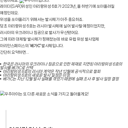
안녕하세요.
우주아이입니다.
레이더(SAR)위성인 아리랑위성 6호가 2023년, 올 하반기에 쏘아올려질
예정인데요.
위성을 쏘아올리기 위해서는 발사체가 아주 중요하죠.
당초 아리랑위성 6호는 러시아 발사체에 실어 발사할 예정이었지만,
러시아의 우크라이나 침공으로 발사가 무산됐어요.
그에 따라 대체할 발사체가 정해졌는데 바로 유럽 위성 발사업체
아리안스페이스의 '
베가C'
발사체입니다.
간단히 요약하면…
▪
한국은 러시아의 우크라이나 침공으로 인한 제재로 지연된 아리랑위성 6호의
발사를 베가C로 선택
▪
아리랑위성 6호의 러시아 계약은 작년 12월에 공식적으로 철회
▪
아리랑위성 6호의 새로운 발사 일정은 미정
▪
베가C는 지난 12월 발사 실패를 겪었기 때문에 실패 조사 후 발사 일정 결정
우주아이는 또 다른 새로운 소식을 가지고 돌아올게요!