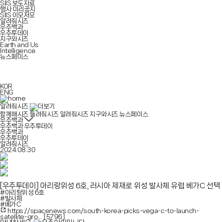
SIIS 보도자료
행사 미리공지
SIIS 이모저모
알려줘시즈
우주백과
우주투데이
지구와시즈
Earth and Us
Intelligence
뉴스페이스
KOR
ENG
알려줘시즈
함께해시즈
들려줘시즈
알려줘시즈
지구와시즈
뉴스페이스
우주백과
우주백과
우주투데이
우주백과
우주투데이
알려줘시즈
2024.08.30
[우주투데이]
아리랑위성 6호, 러시아 제재로 위성 발사체 유럽 베가C 선택
#아리랑위성 6호
#발사체
#베가C
https://spacenews.com/south-korea-picks-vega-c-to-launch-
satellite-gro…
[5796]