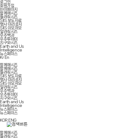
로그인
회원가입
마이페이지
함께해시즈
들려줘시즈
SIIS 보도자료
행사 미리공지
SIIS 이모저모
알려줘시즈
우주백과
우주투데이
지구와시즈
Earth and Us
Intelligence
뉴스페이스
Kr
En
함께해시즈
함께해시즈
들려줘시즈
SIIS 보도자료
행사 미리공지
SIIS 이모저모
알려줘시즈
우주백과
우주투데이
지구와시즈
Earth and Us
Intelligence
뉴스페이스
뉴스페이스
KOR
ENG
함께해시즈
들려줘시즈