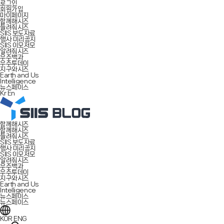
로그인
회원가입
마이페이지
함께해시즈
들려줘시즈
SIIS 보도자료
행사 미리공지
SIIS 이모저모
알려줘시즈
우주백과
우주투데이
지구와시즈
Earth and Us
Intelligence
뉴스페이스
Kr
En
함께해시즈
함께해시즈
들려줘시즈
SIIS 보도자료
행사 미리공지
SIIS 이모저모
알려줘시즈
우주백과
우주투데이
지구와시즈
Earth and Us
Intelligence
뉴스페이스
뉴스페이스
KOR
ENG