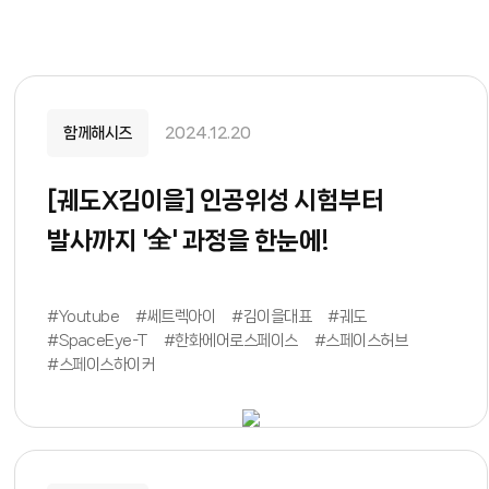
함께해시즈
2024.12.20
[궤도X김이을] 인공위성 시험부터
발사까지 '全' 과정을 한눈에!
#Youtube
#쎄트렉아이
#김이을대표
#궤도
#SpaceEye-T
#한화에어로스페이스
#스페이스허브
#스페이스하이커