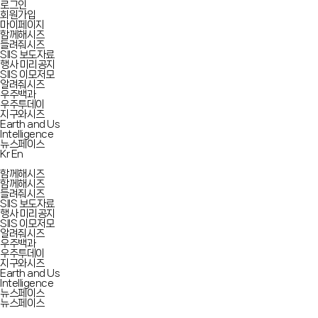
로그인
회원가입
마이페이지
함께해시즈
들려줘시즈
SIIS 보도자료
행사 미리공지
SIIS 이모저모
알려줘시즈
우주백과
우주투데이
지구와시즈
Earth and Us
Intelligence
뉴스페이스
Kr
En
함께해시즈
함께해시즈
들려줘시즈
SIIS 보도자료
행사 미리공지
SIIS 이모저모
알려줘시즈
우주백과
우주투데이
지구와시즈
Earth and Us
Intelligence
뉴스페이스
뉴스페이스