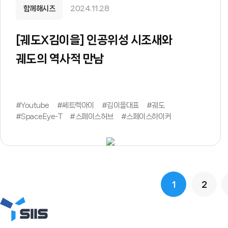
함께해시즈
2024.11.28
[궤도X김이을] 인공위성 시조새와
궤도의 역사적 만남
#Youtube
#쎄트렉아이
#김이을대표
#궤도
#SpaceEye-T
#스페이스허브
#스페이스하이커
1
2
다