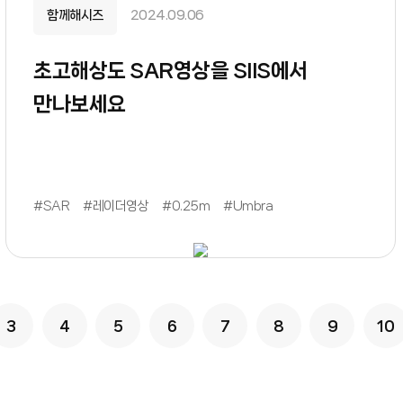
함께해시즈
2024.09.06
초고해상도 SAR영상을 SIIS에서
만나보세요
#SAR
#레이더영상
#0.25m
#Umbra
음
3
맨끝
4
5
6
7
8
9
10