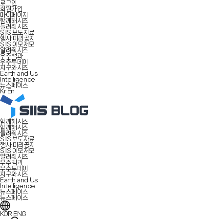
로그인
회원가입
마이페이지
함께해시즈
들려줘시즈
SIIS 보도자료
행사 미리공지
SIIS 이모저모
알려줘시즈
우주백과
우주투데이
지구와시즈
Earth and Us
Intelligence
뉴스페이스
Kr
En
함께해시즈
함께해시즈
들려줘시즈
SIIS 보도자료
행사 미리공지
SIIS 이모저모
알려줘시즈
우주백과
우주투데이
지구와시즈
Earth and Us
Intelligence
뉴스페이스
뉴스페이스
KOR
ENG