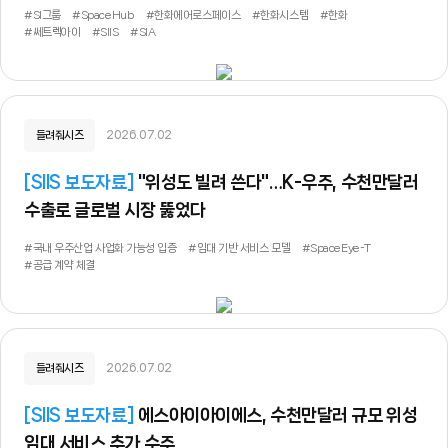
#SI그룹
#SpaceHub
#한화에어로스페이스
#한화시스템
#한화
#쎄트렉아이
#SIIS
#SIA
들려줘시즈
2026.07.02
[
SIIS 보도자료
]
"위성도 빌려 쓴다"…K-우주, 수천만달러
수출로 글로벌 시장 뚫었다
#국내 우주산업 사업화 가능성 입증
#임대 기반 서비스 모델
#SpaceEye-T
#공급 계약 체결
들려줘시즈
2026.07.02
[
SIIS 보도자료
]
에스아이아이에스, 수천만달러 규모 위성
임대 서비스 추가 수주