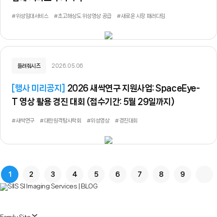
#위성임대서비스
#초고해상도 위성영상 공급
#새로운 시장 패러다임
들려줘시즈
2026.05.06
[
행사 미리공지
]
2026 새싹연구 지원사업: SpaceEye-
T 영상 활용 경진 대회 (접수기간: 5월 29일까지)
#새싹연구
#대한원격탐사학회
#위성영상
#경진대회
1
2
3
4
5
6
7
8
9