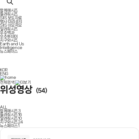
함께해시즈
들려줘시즈
SIIS 보도자료
행사 미리공지
SIIS 이모저모
알려줘시즈
우주백과
우주투데이
지구와시즈
Earth and Us
Intelligence
뉴스페이스
KOR
ENG
전체검색
위성영상
(54)
ALL
함께해시즈
3
들려줘시즈
16
알려줘시즈
10
지구와시즈
24
뉴스페이스
1