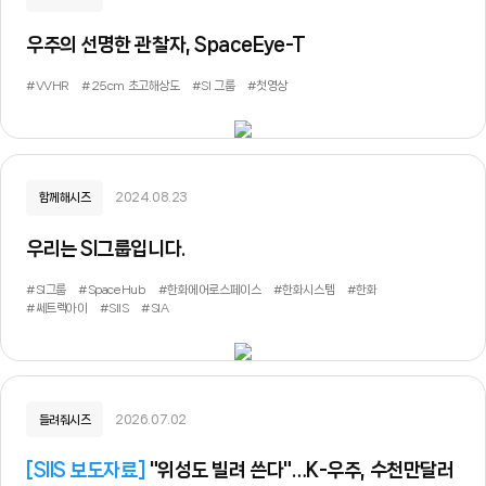
우주의 선명한 관찰자, SpaceEye-T
#VVHR
#25cm 초고해상도
#SI 그룹
#첫영상
함께해시즈
2024.08.23
우리는 SI그룹입니다.
#SI그룹
#SpaceHub
#한화에어로스페이스
#한화시스템
#한화
#쎄트렉아이
#SIIS
#SIA
들려줘시즈
2026.07.02
[
SIIS 보도자료
]
"위성도 빌려 쓴다"…K-우주, 수천만달러