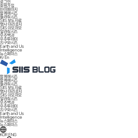
로그인
회원가입
마이페이지
함께해시즈
들려줘시즈
SIIS 보도자료
행사 미리공지
SIIS 이모저모
알려줘시즈
우주백과
우주투데이
지구와시즈
Earth and Us
Intelligence
뉴스페이스
Kr
En
함께해시즈
함께해시즈
들려줘시즈
SIIS 보도자료
행사 미리공지
SIIS 이모저모
알려줘시즈
우주백과
우주투데이
지구와시즈
Earth and Us
Intelligence
뉴스페이스
뉴스페이스
KOR
ENG