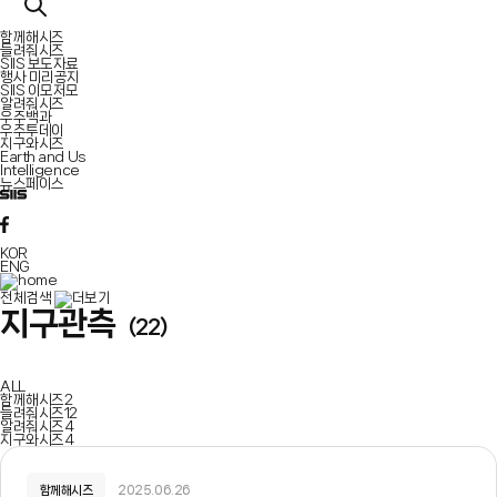
함께해시즈
들려줘시즈
SIIS 보도자료
행사 미리공지
SIIS 이모저모
알려줘시즈
우주백과
우주투데이
지구와시즈
Earth and Us
Intelligence
뉴스페이스
KOR
ENG
전체검색
지구관측
(22)
ALL
함께해시즈
2
들려줘시즈
12
알려줘시즈
4
지구와시즈
4
함께해시즈
2025.06.26