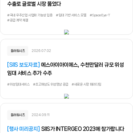
수출로 글로벌 시장 뚫었다
#국내 우주산업 사업화 가능성 입증
#임대 기반 서비스 모델
#SpaceEye-T
#공급 계약 체결
들려줘시즈
2026.07.02
[
SIIS 보도자료
]
에스아이아이에스, 수천만달러 규모 위성
임대 서비스 추가 수주
#위성임대서비스
#초고해상도 위성영상 공급
#새로운 시장 패러다임
들려줘시즈
2024.09.11
[
행사 미리공지
]
SIIS가 INTERGEO 2023에 참가합니다