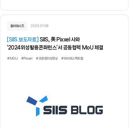
들려줘시즈
2025.01.08
[
SIIS 보도자료
]
SIIS, 美 Pixxel 사와
‘2024위성활용콘퍼런스’서 공동협력 MoU 체결
#MOU
#Pixxel
#초분광위성영상
#하이퍼스펙트럴