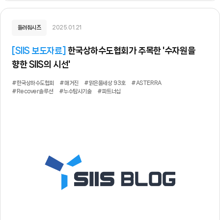
들려줘시즈
2025.01.21
[
SIIS 보도자료
]
한국상하수도협회가 주목한 '수자원을
향한 SIIS의 시선'
#한국상하수도협회
#매거진
#맑은물세상 93호
#ASTERRA
#Recover솔루션
#누수탐사기술
#파트너십