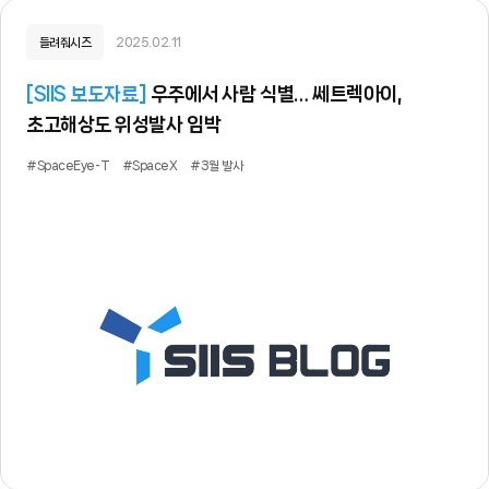
들려줘시즈
2025.02.11
[
SIIS 보도자료
]
우주에서 사람 식별… 쎄트렉아이,
초고해상도 위성발사 임박
#SpaceEye-T
#SpaceX
#3월 발사