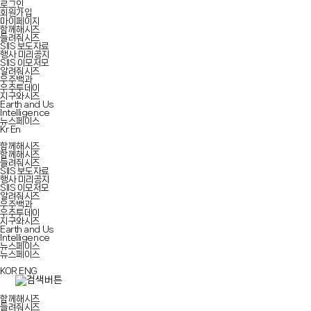
로그인
회원가입
마이페이지
함께해시즈
들려줘시즈
SIIS 보도자료
행사 미리공지
SIIS 이모저모
알려줘시즈
우주백과
우주투데이
지구와시즈
Earth and Us
Intelligence
뉴스페이스
Kr
En
함께해시즈
함께해시즈
들려줘시즈
SIIS 보도자료
행사 미리공지
SIIS 이모저모
알려줘시즈
우주백과
우주투데이
지구와시즈
Earth and Us
Intelligence
뉴스페이스
뉴스페이스
KOR
ENG
함께해시즈
들려줘시즈