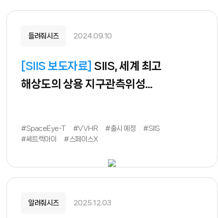
들려줘시즈
2024.09.10
[
SIIS 보도자료
]
SIIS, 세계 최고
해상도의 상용 지구관측위성
'SpaceEye-T' 준비 중
#SpaceEye-T
#VVHR
#출시 예정
#SIIS
#쎄트렉아이
#스페이스X
알려줘시즈
2025.12.03