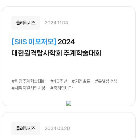
들려줘시즈
2024.11.04
[
SIIS 이모저모
]
2024
대한원격탐사학회 추계학술대회
#원탐추계학술대회
#40주년
#기업발표
#특별상수상
#새싹지원사업시상
#축하합니다
들려줘시즈
2024.08.28