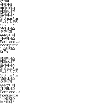
로그인
회원가입
마이페이지
함께해시즈
들려줘시즈
SIIS 보도자료
행사 미리공지
SIIS 이모저모
알려줘시즈
우주백과
우주투데이
지구와시즈
Earth and Us
Intelligence
뉴스페이스
Kr
En
함께해시즈
함께해시즈
들려줘시즈
SIIS 보도자료
행사 미리공지
SIIS 이모저모
알려줘시즈
우주백과
우주투데이
지구와시즈
Earth and Us
Intelligence
뉴스페이스
뉴스페이스