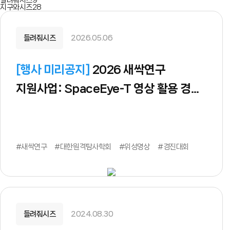
알려줘시즈
9
지구와시즈
28
들려줘시즈
2026.05.06
[
행사 미리공지
]
2026 새싹연구
지원사업: SpaceEye-T 영상 활용 경진
대회 (접수기간: 5월 29일까지)
#새싹연구
#대한원격탐사학회
#위성영상
#경진대회
들려줘시즈
2024.08.30