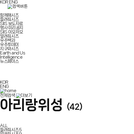
KOR
ENG
함께해시즈
들려줘시즈
SIIS 보도자료
행사 미리공지
SIIS 이모저모
알려줘시즈
우주백과
우주투데이
지구와시즈
Earth and Us
Intelligence
뉴스페이스
KOR
ENG
전체검색
아리랑위성
(42)
ALL
들려줘시즈
5